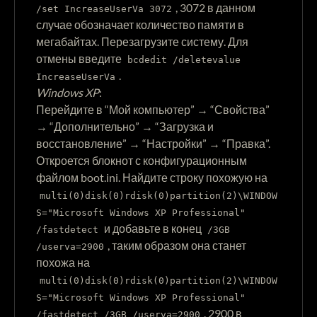
, 3072 в данном
/set IncreaseUserVa 3072
случае обозначает количество памяти в
мегабайтах. Перезагрузите систему. Для
отмены введите
bcdedit /deletevalue
.
IncreaseUserVa
Windows XP
:
Перейдите в “Мой компьютер” → “Свойства”
→ “Дополнительно” → “Загрузка и
восстановление” → “Настройки” → “Правка”.
Откроется блокнот с конфигурационным
файлом boot.ini. Найдите строку похожую на
multi(0)disk(0)rdisk(0)partition(2)\WINDOW
S="Microsoft Windows XP Professional"
и добавьте в конец
/fastdetect
/3GB
, таким образом она станет
/userva=2900
похожа на
multi(0)disk(0)rdisk(0)partition(2)\WINDOW
S="Microsoft Windows XP Professional"
. 2900 в
/fastdetect /3GB /userva=2900