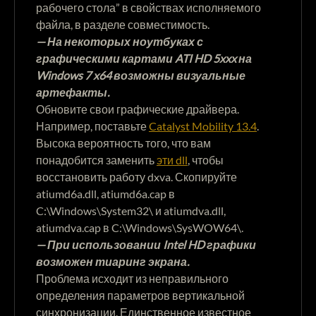
рабочего стола” в свойствах исполняемого
файла, в разделе совместимость.
—
На некоторых ноутбуках с
графическими картами ATI HD 5xxx на
Windows 7 x64 возможны визуальные
артефакты.
Обновите свои графические драйвера.
Например, поставьте
Catalyst Mobility 13.4
.
Высока вероятность того, что вам
понадобится заменить
эти dll
, чтобы
восстановить работу dxva. Скопируйте
atiumd6a.dll, atiumd6a.cap в
C:\Windows\System32\ и atiumdva.dll,
atiumdva.cap в C:\Windows\SysWOW64\.
— При использовании Intel HD графики
возможен тиаринг экрана.
Проблема исходит из неправильного
определения параметров вертикальной
синхронизации. Единственное известное