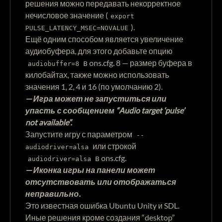
решения можно передавать некорректное
нечисловое значение (
export
).
PULSE_LATENCY_MSEC=NOVALUE
Ещё одним способом является увеличение
аудиобуфера, для этого добавьте опцию
в ons.cfg. 8 — размер буфера в
audiobuffer=8
килобайтах, также можно использовать
значения 1, 2, 4 и 16 (по умолчанию 2).
— Игра может не запуститься или
упасть с сообщением “Audio target ‘pulse’
not available”.
Запустите игру с параметром
--
или строкой
audiodriver=alsa
в ons.cfg.
audiodriver=alsa
— Иконка игры на панели может
отсутствовать или отображаться
неправильно.
Это известная ошибка Ubuntu Unity и SDL.
Иные решения кроме создания “desktop”