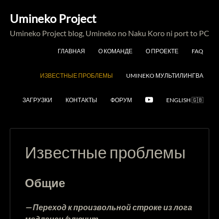
Umineko Project
Umineko Project blog, Umineko no Naku Koro ni port to PC
ГЛАВНАЯ
О КОМАНДЕ
О ПРОЕКТЕ
FAQ
ИЗВЕСТНЫЕ ПРОБЛЕМЫ
UMINEKO МУЛЬТИЛИНГВА
ЗАГРУЗКИ
КОНТАКТЫ
ФОРУМ
ENGLISH 🇬🇧
Известные проблемы
Общие
— Переход к произвольной строке из лога
медленен/глючит.