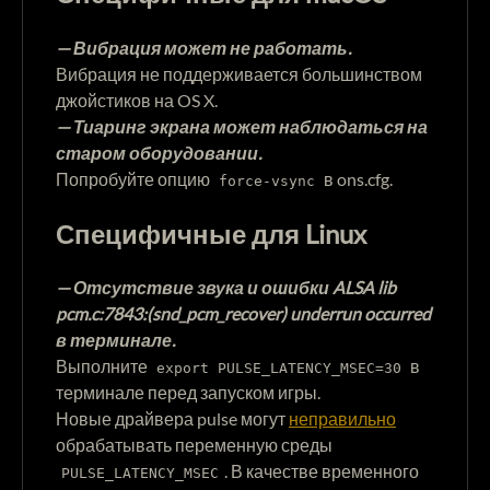
— Вибрация может не работать.
Вибрация не поддерживается большинством
джойстиков на OS X.
— Тиаринг экрана может наблюдаться на
старом оборудовании.
Попробуйте опцию
в ons.cfg.
force-vsync
Специфичные для Linux
— Отсутствие звука и ошибки ALSA lib
pcm.c:7843:(snd_pcm_recover) underrun occurred
в терминале.
Выполните
в
export PULSE_LATENCY_MSEC=30
терминале перед запуском игры.
Новые драйвера pulse могут
неправильно
обрабатывать переменную среды
. В качестве временного
PULSE_LATENCY_MSEC