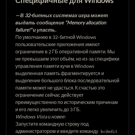
Специфичные для Windows
—
В 32-битных системах игра может
выдать сообщение “Memory allocation
failure!” и упасть.
По умолчанию в 32-битной Windows
пользовательские приложения имеют
ограничение в 2 ГБ оперативной памяти. Мы
не превышаем этот объём, но из-за специфики
управления памяти кучи в Windows
выделенная память фрагментируется и
выделение большого блока последовательной
памяти может не удасться. К счастью это
ограничение сейчас действует
преимущественно по историческим причинам
и его легко увеличить до 3 ГБ.
Windows Vista и новее
:
Запустите командную строку под
администратором и введите команду
bcdedit